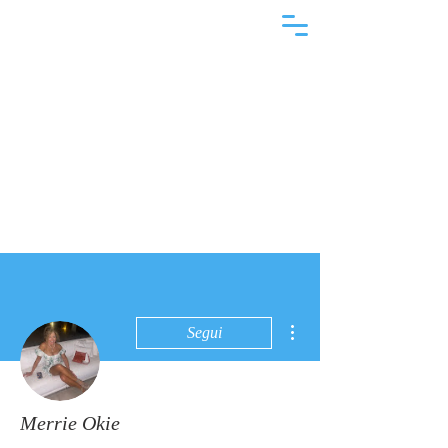
Altre azioni
Segui
Merrie Okie